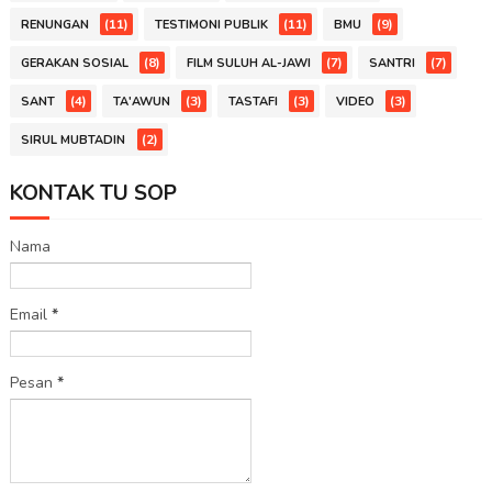
(11)
(11)
(9)
RENUNGAN
TESTIMONI PUBLIK
BMU
(8)
(7)
(7)
GERAKAN SOSIAL
FILM SULUH AL-JAWI
SANTRI
(4)
(3)
(3)
(3)
SANT
TA'AWUN
TASTAFI
VIDEO
(2)
SIRUL MUBTADIN
KONTAK TU SOP
Nama
Email
*
Pesan
*