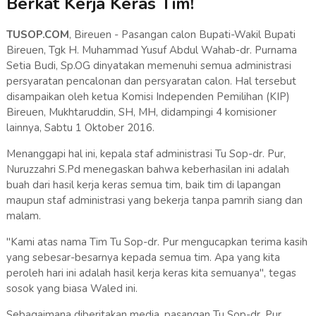
Berkat Kerja Keras Tim!
TUSOP.COM
, Bireuen - Pasangan calon Bupati-Wakil Bupati
Bireuen, Tgk H. Muhammad Yusuf Abdul Wahab-dr. Purnama
Setia Budi, Sp.OG dinyatakan memenuhi semua administrasi
persyaratan pencalonan dan persyaratan calon. Hal tersebut
disampaikan oleh ketua Komisi Independen Pemilihan (KIP)
Bireuen, Mukhtaruddin, SH, MH, didampingi 4 komisioner
lainnya, Sabtu 1 Oktober 2016.
Menanggapi hal ini, kepala staf administrasi Tu Sop-dr. Pur,
Nuruzzahri S.Pd menegaskan bahwa keberhasilan ini adalah
buah dari hasil kerja keras semua tim, baik tim di lapangan
maupun staf administrasi yang bekerja tanpa pamrih siang dan
malam.
"Kami atas nama Tim Tu Sop-dr. Pur mengucapkan terima kasih
yang sebesar-besarnya kepada semua tim. Apa yang kita
peroleh hari ini adalah hasil kerja keras kita semuanya", tegas
sosok yang biasa Waled ini.
Sebagaimana diberitakan media, pasangan Tu Sop-dr. Pur